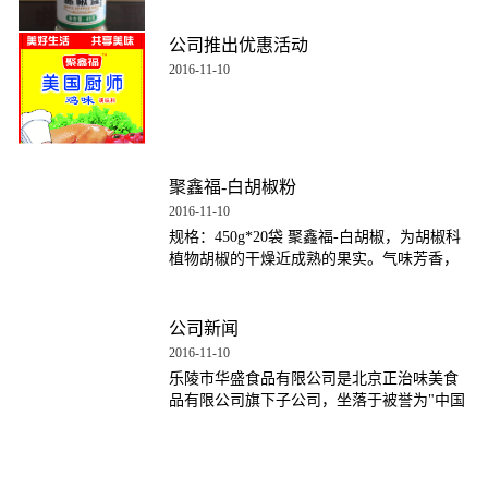
公司推出优惠活动
2016-11-10
聚鑫福-白胡椒粉
2016-11-10
规格：450g*20袋 聚鑫福-白胡椒，为胡椒科
植物胡椒的干燥近成熟的果实。气味芳香，
是人们喜爱的调味品之一。主产于广东、广
西及云南等地，表面黄白色或淡黄白色，平
滑，顶端与基部间有多数浅色线状条纹。其
公司新闻
药用价值比黑胡椒稍高一些。
2016-11-10
乐陵市华盛食品有限公司是北京正治味美食
品有限公司旗下子公司，坐落于被誉为"中国
调味品第一镇"的杨安镇，紧邻乐陵市区，是
一家集生产加工、销售、科研和恒温储藏服
务为一体的现代化企业，主营产品有鸡精、
香辛料、脱水蔬菜、复合调味料等，企业始